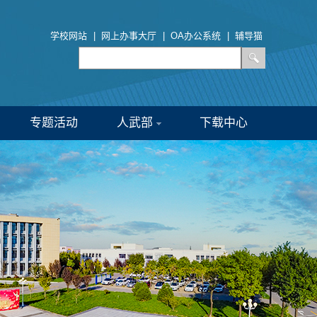
学校网站
|
网上办事大厅
|
OA办公系统
|
辅导猫
专题活动
人武部
下载中心