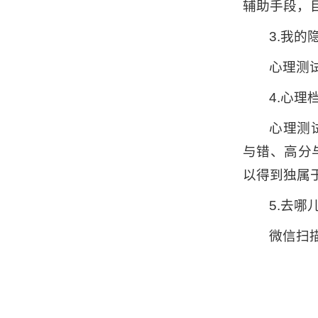
辅助手段，
3.我
心理测
4.心
心理测
与错、高分
以得到独属于
5.去哪
微信扫