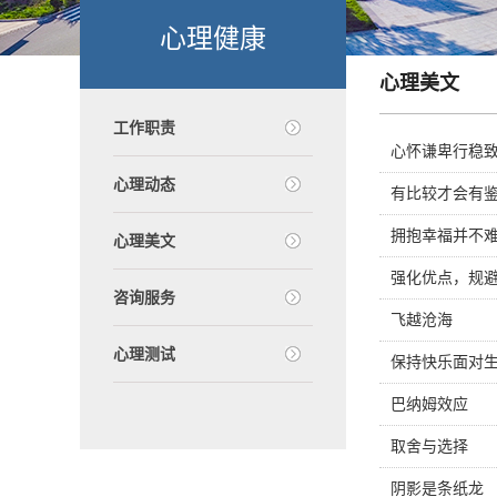
心理健康
心理美文
工作职责
心怀谦卑行稳
心理动态
有比较才会有
拥抱幸福并不
心理美文
强化优点，规
咨询服务
飞越沧海
心理测试
保持快乐面对
巴纳姆效应
取舍与选择
阴影是条纸龙