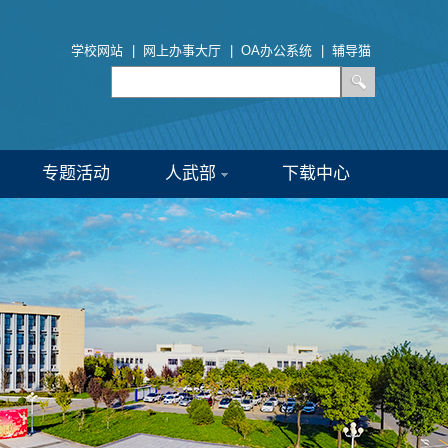
学校网站
|
网上办事大厅
|
OA办公系统
|
辅导猫
专题活动
人武部
下载中心