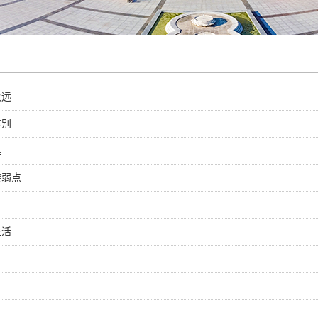
致远
鉴别
难
避弱点
生活