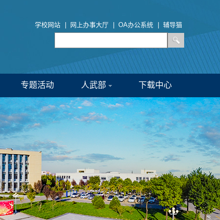
学校网站
|
网上办事大厅
|
OA办公系统
|
辅导猫
专题活动
人武部
下载中心