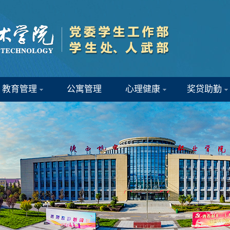
教育管理
公寓管理
心理健康
奖贷助勤