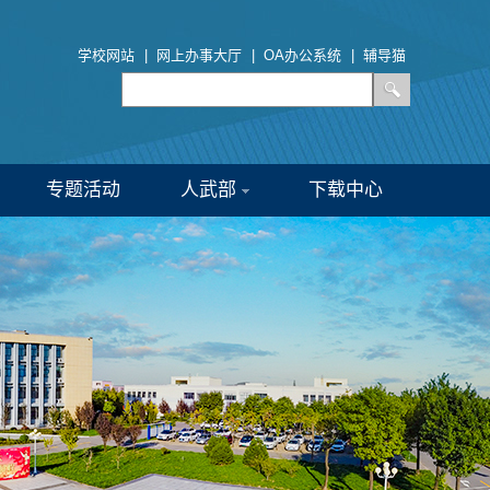
学校网站
|
网上办事大厅
|
OA办公系统
|
辅导猫
专题活动
人武部
下载中心