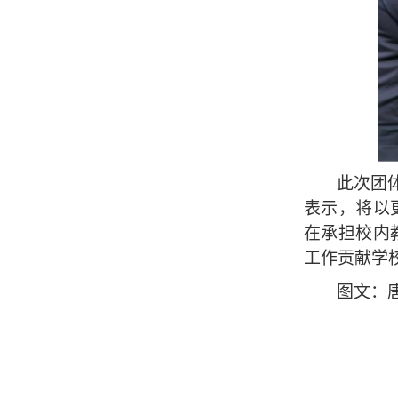
此次团
表示，将以
在承担校内
工作贡献学
图文：