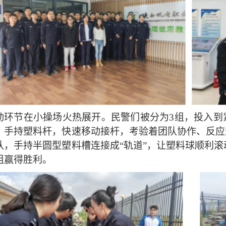
动环节在小操场火热展开。民警们被分为
3组，投入到
，手持塑料杆，快速移动接杆，考验着团队协作、反应
队，手持半圆型塑料槽连接成“轨道”，让塑料球顺利
组赢得胜利。