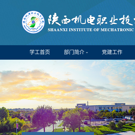
学工首页
部门简介
党建工作