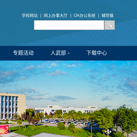
学校网站
|
网上办事大厅
|
OA办公系统
|
辅导猫
专题活动
人武部
下载中心