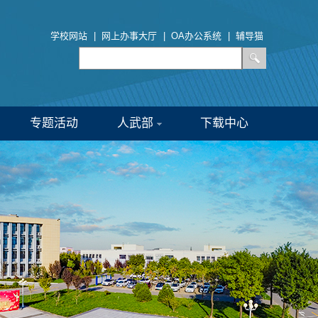
学校网站
|
网上办事大厅
|
OA办公系统
|
辅导猫
专题活动
人武部
下载中心